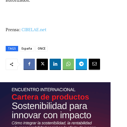
Prensa:
CIBELAE.net
TAGS
España
ONCE