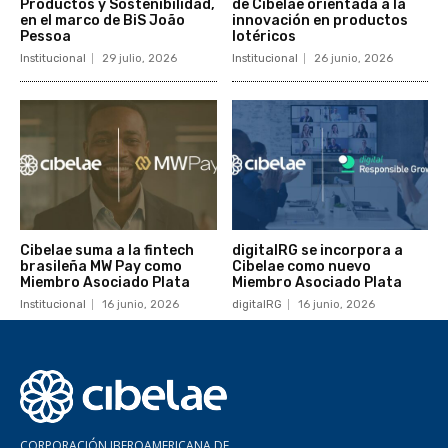
Productos y Sostenibilidad,
de Cibelae orientada a la
en el marco de BiS João
innovación en productos
Pessoa
lotéricos
Institucional
29 julio, 2026
Institucional
26 junio, 2026
Cibelae suma a la fintech
digitalRG se incorpora a
brasileña MW Pay como
Cibelae como nuevo
Miembro Asociado Plata
Miembro Asociado Plata
Institucional
16 junio, 2026
digitalRG
16 junio, 2026
CORPORACIÓN IBEROAMERICANA DE