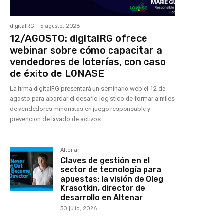
digitalRG
5 agosto, 2026
12/AGOSTO: digitalRG ofrece
webinar sobre cómo capacitar a
vendedores de loterías, con caso
de éxito de LONASE
La firma digitalRG presentará un seminario web el 12 de
agosto para abordar el desafío logístico de formar a miles
de vendedores minoristas en juego responsable y
prevención de lavado de activos.
Altenar
Claves de gestión en el
sector de tecnología para
apuestas: la visión de Oleg
Krasotkin, director de
desarrollo en Altenar
30 julio, 2026