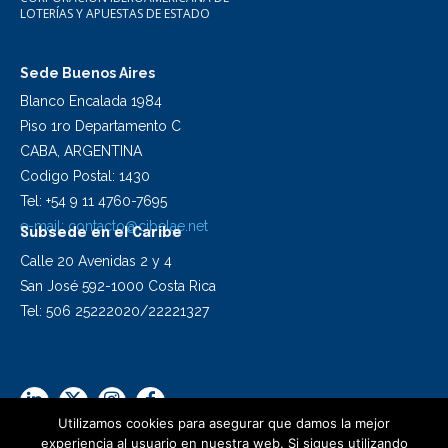
LOTERÍAS Y APUESTAS DE ESTADO
Sede Buenos Aires
Blanco Encalada 1984
Piso 1ro Departamento C
CABA, ARGENTINA
Codigo Postal: 1430
Tel: +54 9 11 4760-7695
e-mail:
contacto@cibelae.net
Subsede en el Caribe
Calle 20 Avenidas 2 y 4
San José 592-1000 Costa Rica
Tel: 506 25222020/22221327
Utilizamos cookies para asegurar que damos la mejor
experiencia al usuario en nuestra web. Si sigues utilizando