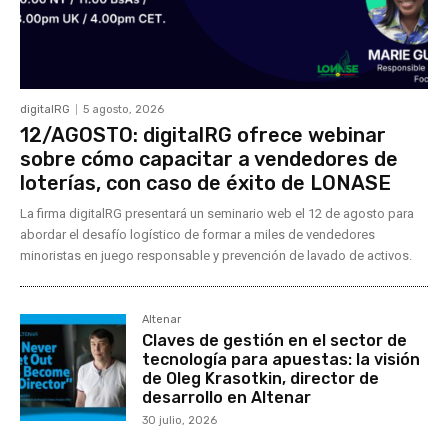
digitalRG
5 agosto, 2026
12/AGOSTO: digitalRG ofrece webinar
sobre cómo capacitar a vendedores de
loterías, con caso de éxito de LONASE
La firma digitalRG presentará un seminario web el 12 de agosto para
abordar el desafío logístico de formar a miles de vendedores
minoristas en juego responsable y prevención de lavado de activos.
Altenar
Claves de gestión en el sector de
tecnología para apuestas: la visión
de Oleg Krasotkin, director de
desarrollo en Altenar
30 julio, 2026