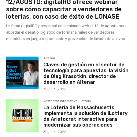
12/AGOSTO: digitalRG ofrece webinar
sobre cómo capacitar a vendedores de
loterías, con caso de éxito de LONASE
La firma digitalRG presentará un seminario web el 12 de agosto para
abordar el desafío logístico de formar a miles de vendedores
minoristas en juego responsable y prevención de lavado de activos.
Altenar
Claves de gestión en el sector de
tecnología para apuestas: la visión
de Oleg Krasotkin, director de
desarrollo en Altenar
30 julio, 2026
Aristocrat Interactive iLottery
La Lotería de Massachusetts
implementa la solución de iLottery
de Aristocrat Interactive para
modernizar sus operaciones
30 julio, 2026