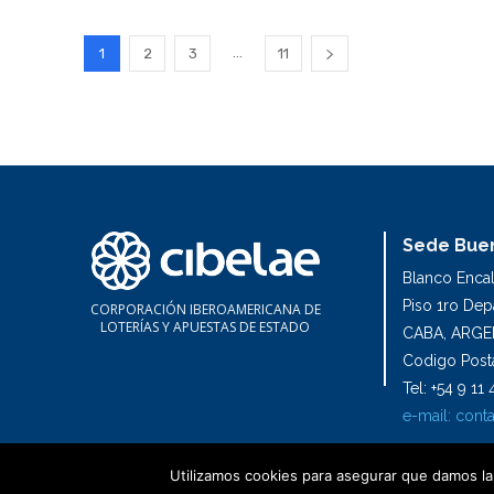
...
1
2
3
11
Sede Buen
Blanco Enca
Piso 1ro De
CORPORACIÓN IBEROAMERICANA DE
LOTERÍAS Y APUESTAS DE ESTADO
CABA, ARGE
Codigo Posta
Tel: +54 9 1
e-mail:
conta
Utilizamos cookies para asegurar que damos la 
2024 Cibelae | Todos los derechos reservados