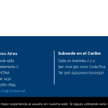
os Aires
Subsede en el Caribe
lada 1984
Calle 20 Avenidas 2 y 4
partamento C
San José 592-1000 Costa Rica
NTINA
Tel: 506 25222020/22221327
l: 1430
1 4760-7695
cto@cibelae.net
mejor experiencia al usuario en nuestra web. Si sigues utilizando este