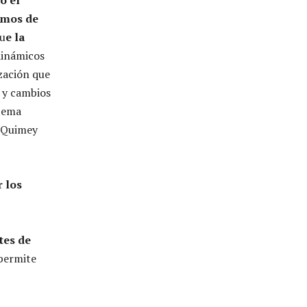
ismos de
qu
e la
 dinámicos
zación que
o y cambios
stema
s Quimey
r los
tes de
 permite