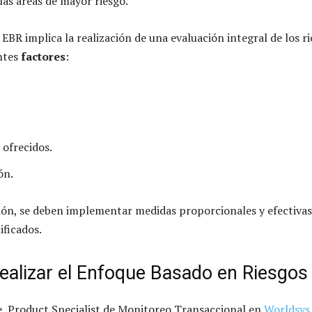
las áreas de mayor riesgo.
 EBR implica la realización de una evaluación integral de los r
ntes
factores
:
.
 ofrecidos.
ón.
ción, se deben implementar medidas proporcionales y efectivas
ificados.
realizar el Enfoque Basado en Riesgos
 Product Specialist de Monitoreo Transaccional en
Worldsy