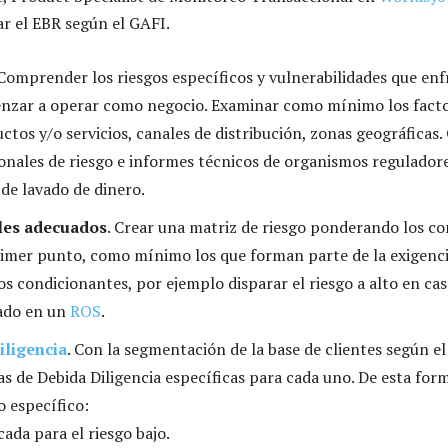
ar el EBR según el GAFI.
 Comprender los riesgos específicos y vulnerabilidades que e
enzar a operar como negocio. Examinar como mínimo los facto
uctos y/o servicios, canales de distribución, zonas geográficas.
ionales de riesgo e informes técnicos de organismos reguladore
 de lavado de dinero.
les adecuados
. Crear una matriz de riesgo ponderando los c
primer punto, como mínimo los que forman parte de la exigenc
os condicionantes, por ejemplo disparar el riesgo a alto en cas
rado en un
ROS
.
iligencia
. Con la segmentación de la base de clientes según el
as de Debida Diligencia específicas para cada uno. De esta for
o específico:
cada para el riesgo bajo.