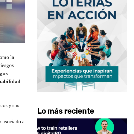
como la
riesgos
sgos
babilidad
cos y sus
Lo más reciente
o asociado a