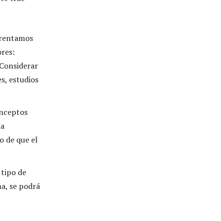
nfrentamos
res:
 Considerar
s, estudios
onceptos
ia
o de que el
 tipo de
ma, se podrá