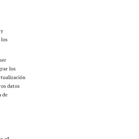
 y
 los
ner
grar los
ctualización
ros datos
a de
o el