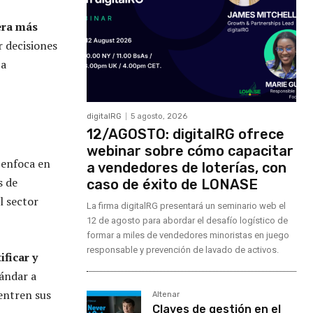
era más
r decisiones
 a
digitalRG
5 agosto, 2026
12/AGOSTO: digitalRG ofrece
webinar sobre cómo capacitar
 enfoca en
a vendedores de loterías, con
s de
caso de éxito de LONASE
l sector
La firma digitalRG presentará un seminario web el
12 de agosto para abordar el desafío logístico de
formar a miles de vendedores minoristas en juego
responsable y prevención de lavado de activos.
ificar y
tándar a
centren sus
Altenar
Claves de gestión en el