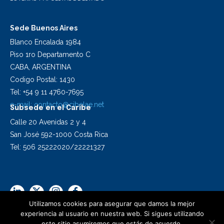
Sede Buenos Aires
Blanco Encalada 1984
Piso 1ro Departamento C
CABA, ARGENTINA
Codigo Postal: 1430
Tel: +54 9 11 4760-7695
e-mail:
contacto@cibelae.net
Subsede en el Caribe
Calle 20 Avenidas 2 y 4
San José 592-1000 Costa Rica
Tel: 506 25222020/22221327
Utilizamos cookies para asegurar que damos la mejor
experiencia al usuario en nuestra web. Si sigues utilizando
este sitio asumiremos que estás de acuerdo.