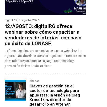
digitalRG
5 agosto, 2026
12/AGOSTO: digitalRG ofrece
webinar sobre cómo capacitar a
vendedores de loterías, con caso
de éxito de LONASE
La firma digitalRG presentará un seminario web el 12 de
agosto para abordar el desafío logístico de formar a miles
de vendedores minoristas en juego responsable y
prevención de lavado de activos.
Altenar
Claves de gestión en el
sector de tecnología para
apuestas: la visión de Oleg
Krasotkin, director de
desarrollo en Altenar