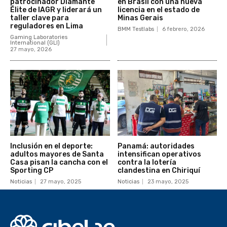
patrocinador Diamante
en Brasil con una nueva
Élite de IAGR y liderará un
licencia en el estado de
taller clave para
Minas Gerais
reguladores en Lima
BMM Testlabs
6 febrero, 2026
Gaming Laboratories
International (GLI)
27 mayo, 2026
Inclusión en el deporte:
Panamá: autoridades
adultos mayores de Santa
intensifican operativos
Casa pisan la cancha con el
contra la lotería
Sporting CP
clandestina en Chiriquí
Noticias
27 mayo, 2025
Noticias
23 mayo, 2025