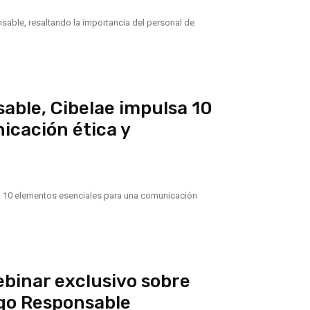
sable, resaltando la importancia del personal de
able, Cibelae impulsa 10
icación ética y
n 10 elementos esenciales para una comunicación
ebinar exclusivo sobre
uego Responsable