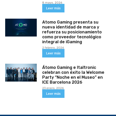
8 mayo, 2026
Leer más
Atomo Gaming presenta su
nueva identidad de marca y
refuerza su posicionamiento
como proveedor tecnológico
integral de iGaming
2 febrero, 2026
Leer más
Átomo Gaming e Italtronic
celebran con éxito la Welcome
Party “Noche en el Museo” en
ICE Barcelona 2026
23 enero, 2026
Leer más