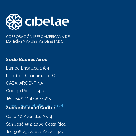
CORPORACIÓN IBEROAMERICANA DE
LOTERÍAS Y APUESTAS DE ESTADO
Sede Buenos Aires
Blanco Encalada 1984
Piso 1ro Departamento C
CABA, ARGENTINA
Codigo Postal: 1430
Tel: +54 9 11 4760-7695
e-mail:
contacto@cibelae.net
Subsede en el Caribe
Calle 20 Avenidas 2 y 4
San José 592-1000 Costa Rica
Tel: 506 25222020/22221327