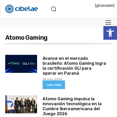
[gtranslate]
Abrir 
Atomo Gaming
Avance en el mercado
brasileño: Atomo Gaming logra
la certificación GLI para
operar en Paraná
24 julio, 2026
Leer más
Atomo Gaming impulsa la
innovación tecnológica en la
Cumbre Iberoamericana del
Juego 2026