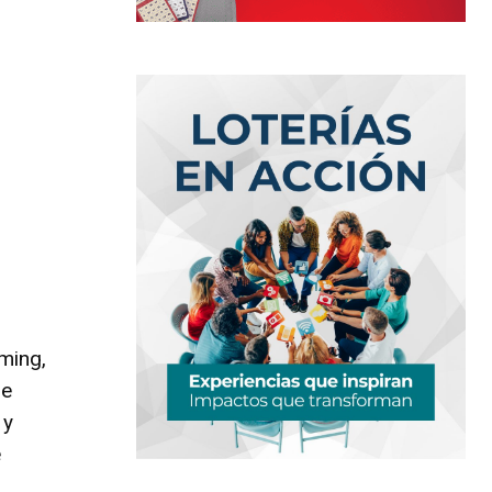
aming,
ue
 y
e