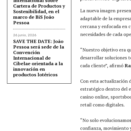
Internacional sobre
Cartera de Productos y
La nueva imagen present
Sostenibilidad, en el
marco de BiS João
adaptable de la empresa
Pessoa
cercana y enfocada en c
necesidades de cada ope
26 junio, 2026
SAVE THE DATE: João
Pessoa será sede de la
“Nuestro objetivo era qu
Convención
desarrollar soluciones 
Internacional de
Cibelae orientada a la
cada cliente”, afirmó
Ra
innovación en
productos lotéricos
Con esta actualización
estratégico dentro del 
casino online, sportsbo
retail como digitales.
“No solo evolucionamos
confianza, movimiento y 