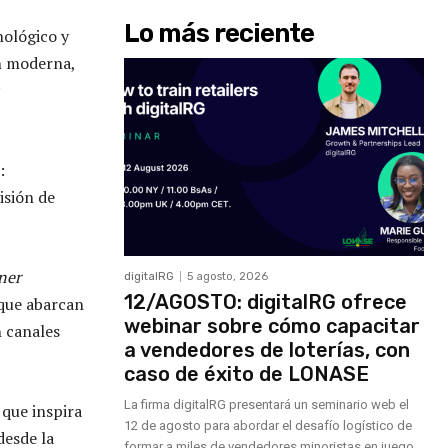
Lo más reciente
nológico y
n moderna,
:
isión de
ner
digitalRG
5 agosto, 2026
12/AGOSTO: digitalRG ofrece
 que abarcan
webinar sobre cómo capacitar
n canales
a vendedores de loterías, con
caso de éxito de LONASE
La firma digitalRG presentará un seminario web el
que inspira
12 de agosto para abordar el desafío logístico de
desde la
formar a miles de vendedores minoristas en juego