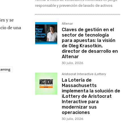
responsable y prevención de lavado de activos.
es y se
Altenar
cio de una
Claves de gestión en el
sector de tecnología
para apuestas: la visión
de Oleg Krasotkin,
director de desarrollo en
Altenar
30 julio, 2026
Gaming
Aristocrat Interactive iLottery
La Lotería de
Massachusetts
implementa la solución de
iLottery de Aristocrat
Interactive para
modernizar sus
operaciones
30 julio, 2026