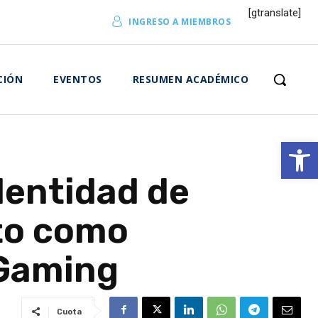
[gtranslate]
INGRESO A MIEMBROS
CIÓN
EVENTOS
RESUMEN ACADÉMICO
Abrir 
dentidad de
to como
iGaming
Cuota