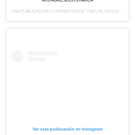
#CONGRESOCOSTARICA
UNA PUBLICACIÓN COMPARTIDA DE
CIBELAE OFICIAL
(@CIB
Ver esta publicación en Instagram