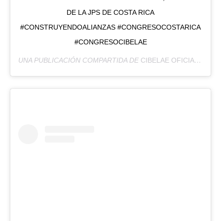
DE LA JPS DE COSTA RICA
#CONSTRUYENDOALIANZAS #CONGRESOCOSTARICA
#CONGRESOCIBELAE
UNA PUBLICACIÓN COMPARTIDA DE
CIBELAE OFICIAL
(@CIB