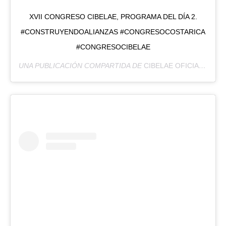
XVII CONGRESO CIBELAE, PROGRAMA DEL DÍA 2.
#CONSTRUYENDOALIANZAS #CONGRESOCOSTARICA
#CONGRESOCIBELAE
UNA PUBLICACIÓN COMPARTIDA DE
CIBELAE OFICIAL
(@CIB