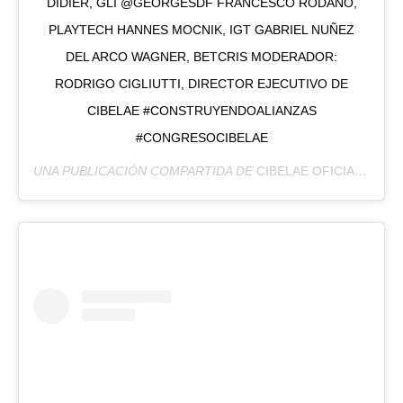
DIDIER, GLI @GEORGESDF FRANCESCO RODANO,
PLAYTECH HANNES MOCNIK, IGT GABRIEL NUÑEZ
DEL ARCO WAGNER, BETCRIS MODERADOR:
RODRIGO CIGLIUTTI, DIRECTOR EJECUTIVO DE
CIBELAE #CONSTRUYENDOALIANZAS
#CONGRESOCIBELAE
UNA PUBLICACIÓN COMPARTIDA DE
CIBELAE OFICIAL
(@CIB