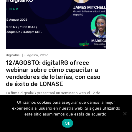
digitalRG
5 agosto, 2026
12/AGOSTO: digitalRG ofrece
webinar sobre cómo capacitar a
vendedores de loterías, con caso
de éxito de LONASE
La firma digitalRG presentará un seminario web el 12 de
agosto para abordar el desafío logístico de formar a miles
Utilizamos cookies para asegurar que damos la mejor
de vendedores minoristas en juego responsable y
experiencia al usuario en nuestra web. Si sigues utilizando
prevención de lavado de activos.
este sitio asumiremos que estás de acuerdo.
Ok
Altenar