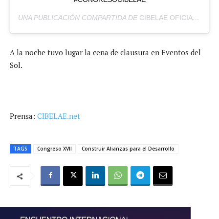
UNA PUBLICACIÓN COMPARTIDA DE
CIBELAE OFICIAL
(@CIB
A la noche tuvo lugar la cena de clausura en Eventos del
Sol.
Prensa:
CIBELAE.net
TAGS
Congreso XVII
Construir Alianzas para el Desarrollo