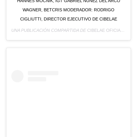
HANNES MOCNIK, IGT GABRIEL NUÑEZ DEL ARCO
WAGNER, BETCRIS MODERADOR: RODRIGO
CIGLIUTTI, DIRECTOR EJECUTIVO DE CIBELAE
UNA PUBLICACIÓN COMPARTIDA DE
CIBELAE OFICIAL
(@CIB