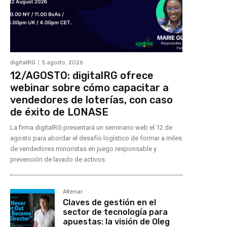
digitalRG
5 agosto, 2026
12/AGOSTO: digitalRG ofrece
webinar sobre cómo capacitar a
vendedores de loterías, con caso
de éxito de LONASE
La firma digitalRG presentará un seminario web el 12 de
agosto para abordar el desafío logístico de formar a miles
de vendedores minoristas en juego responsable y
prevención de lavado de activos.
Altenar
Claves de gestión en el
sector de tecnología para
apuestas: la visión de Oleg