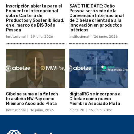
Inscripción abierta para el
SAVE THE DATE: João
Encuentro Internacional
Pessoa será sede de la
sobre Cartera de
Convención Internacional
Productos y Sostenibilidad,
de Cibelae orientada a la
en el marco de BiS João
innovación en productos
Pessoa
lotéricos
Institucional
29 julio, 2026
Institucional
26 junio, 2026
Cibelae suma a la fintech
digitalRG se incorpora a
brasileña MW Pay como
Cibelae como nuevo
Miembro Asociado Plata
Miembro Asociado Plata
Institucional
16 junio, 2026
digitalRG
16 junio, 2026