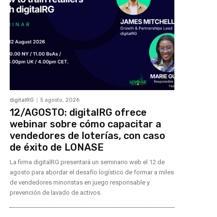
digitalRG
5 agosto, 2026
12/AGOSTO: digitalRG ofrece
webinar sobre cómo capacitar a
vendedores de loterías, con caso
de éxito de LONASE
La firma digitalRG presentará un seminario web el 12 de
agosto para abordar el desafío logístico de formar a miles
de vendedores minoristas en juego responsable y
prevención de lavado de activos.