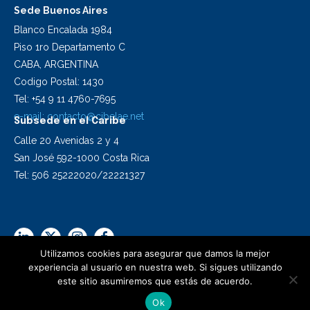
Sede Buenos Aires
Blanco Encalada 1984
Piso 1ro Departamento C
CABA, ARGENTINA
Codigo Postal: 1430
Tel: +54 9 11 4760-7695
e-mail:
contacto@cibelae.net
Subsede en el Caribe
Calle 20 Avenidas 2 y 4
San José 592-1000 Costa Rica
Tel: 506 25222020/22221327
Utilizamos cookies para asegurar que damos la mejor
experiencia al usuario en nuestra web. Si sigues utilizando
este sitio asumiremos que estás de acuerdo.
2024 Cibelae | Todos los derechos reservados
Ok
Diseño Synapsis C.I