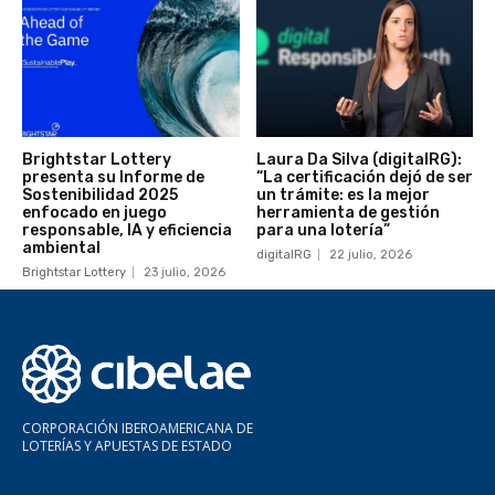
Brightstar Lottery
Laura Da Silva (digitalRG):
presenta su Informe de
“La certificación dejó de ser
Sostenibilidad 2025
un trámite: es la mejor
enfocado en juego
herramienta de gestión
responsable, IA y eficiencia
para una lotería”
ambiental
digitalRG
22 julio, 2026
Brightstar Lottery
23 julio, 2026
CORPORACIÓN IBEROAMERICANA DE
LOTERÍAS Y APUESTAS DE ESTADO