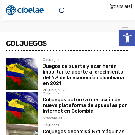
[gtranslate]
Abrir 
COLJUEGOS
Coljuegos
Juegos de suerte y azar harán
importante aporte al crecimiento
del 6% de la economía colombiana
en 2021
20 junio, 2021
Coljuegos
Coljuegos autoriza operación de
nueva plataforma de apuestas por
Internet en Colombia
3 febrero, 2021
Coljuegos
Coljuegos decomisó 871 máquinas