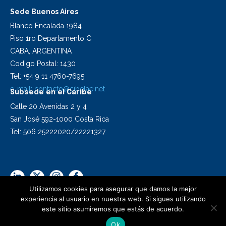
Sede Buenos Aires
Blanco Encalada 1984
Piso 1ro Departamento C
CABA, ARGENTINA
Codigo Postal: 1430
Tel: +54 9 11 4760-7695
e-mail:
contacto@cibelae.net
Subsede en el Caribe
Calle 20 Avenidas 2 y 4
San José 592-1000 Costa Rica
Tel: 506 25222020/22221327
Utilizamos cookies para asegurar que damos la mejor
experiencia al usuario en nuestra web. Si sigues utilizando
este sitio asumiremos que estás de acuerdo.
2024 Cibelae | Todos los derechos reservados
Ok