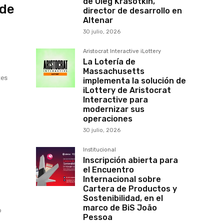
de Oleg Krasotkin,
 de
director de desarrollo en
Altenar
30 julio, 2026
Aristocrat Interactive iLottery
La Lotería de
Massachusetts
tes
implementa la solución de
iLottery de Aristocrat
Interactive para
modernizar sus
operaciones
30 julio, 2026
Institucional
Inscripción abierta para
el Encuentro
Internacional sobre
Cartera de Productos y
Sostenibilidad, en el
marco de BiS João
o
Pessoa