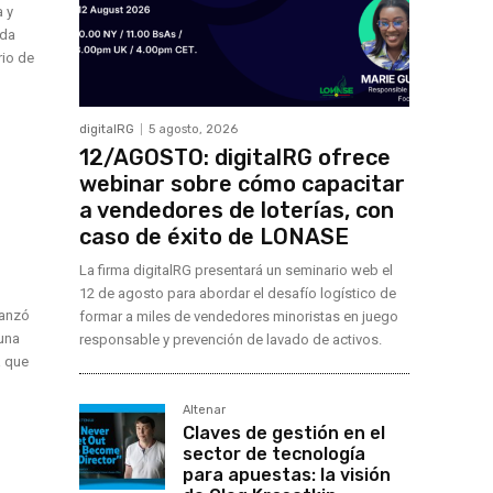
a y
ida
rio de
digitalRG
5 agosto, 2026
12/AGOSTO: digitalRG ofrece
webinar sobre cómo capacitar
a vendedores de loterías, con
caso de éxito de LONASE
La firma digitalRG presentará un seminario web el
12 de agosto para abordar el desafío logístico de
lanzó
formar a miles de vendedores minoristas en juego
 una
responsable y prevención de lavado de activos.
a que
Altenar
Claves de gestión en el
sector de tecnología
para apuestas: la visión