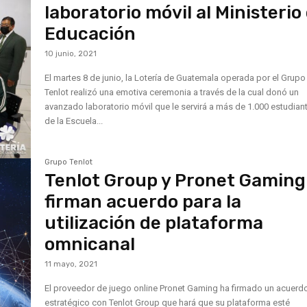
laboratorio móvil al Ministerio
Educación
10 junio, 2021
El martes 8 de junio, la Lotería de Guatemala operada por el Grupo
Tenlot realizó una emotiva ceremonia a través de la cual donó un
avanzado laboratorio móvil que le servirá a más de 1.000 estudian
de la Escuela...
Grupo Tenlot
Tenlot Group y Pronet Gaming
firman acuerdo para la
utilización de plataforma
omnicanal
11 mayo, 2021
El proveedor de juego online Pronet Gaming ha firmado un acuerd
estratégico con Tenlot Group que hará que su plataforma esté