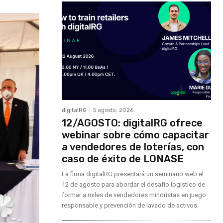
digitalRG
5 agosto, 2026
12/AGOSTO: digitalRG ofrece
webinar sobre cómo capacitar
a vendedores de loterías, con
caso de éxito de LONASE
La firma digitalRG presentará un seminario web el
12 de agosto para abordar el desafío logístico de
formar a miles de vendedores minoristas en juego
responsable y prevención de lavado de activos.