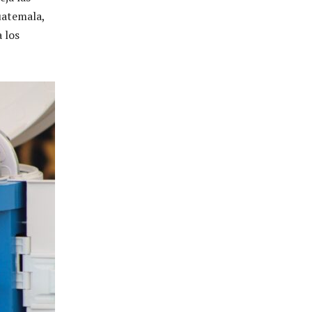
uatemala,
 los