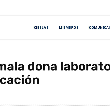
CIBELAE
MIEMBROS
COMUNICA
ala dona laborator
ucación