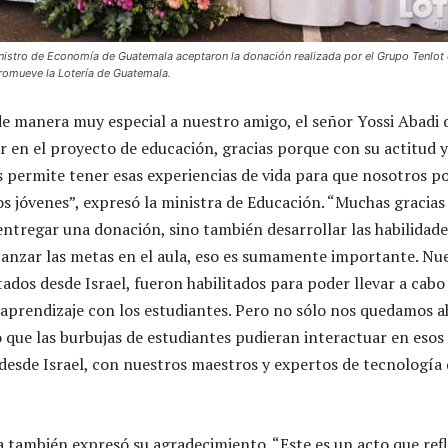
inistro de Economía de Guatemala aceptaron la donación realizada por el Grupo Tenlot
promueve la Lotería de Guatemala.
e manera muy especial a nuestro amigo, el señor Yossi Abadi 
r en el proyecto de educación, gracias porque con su actitud 
s permite tener esas experiencias de vida para que nosotros 
s jóvenes”, expresó la ministra de Educación. “Muchas gracia
ntregar una donación, sino también desarrollar las habilidade
anzar las metas en el aula, eso es sumamente importante. Nu
dos desde Israel, fueron habilitados para poder llevar a cabo
prendizaje con los estudiantes. Pero no sólo nos quedamos a
 que las burbujas de estudiantes pudieran interactuar en esos
desde Israel, con nuestros maestros y expertos de tecnología d
 también expresó su agradecimiento. “Este es un acto que refl