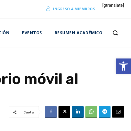
[gtranslate]
INGRESO A MIEMBROS
CIÓN
EVENTOS
RESUMEN ACADÉMICO
Abrir 
io móvil al
Cuota