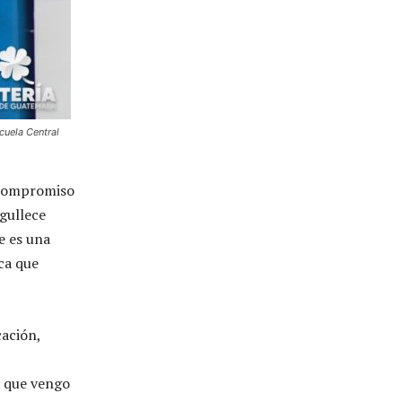
cuela Central
 compromiso
rgullece
e es una
ca que
cación,
, que vengo