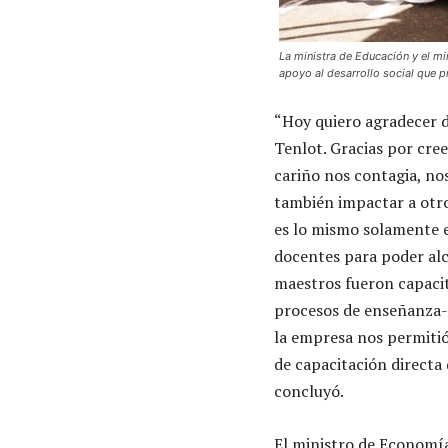
La ministra de Educación y el m
apoyo al desarrollo social que 
“Hoy quiero agradecer d
Tenlot. Gracias por cree
cariño nos contagia, no
también impactar a otro
es lo mismo solamente e
docentes para poder alc
maestros fueron capacita
procesos de enseñanza-a
la empresa nos permitió
de capacitación directa 
concluyó.
El ministro de Economía