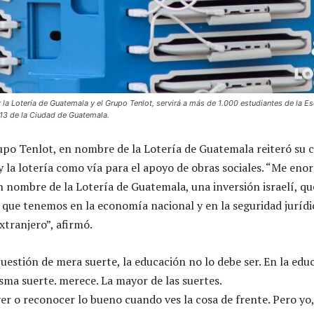
 la Lotería de Guatemala y el Grupo Tenlot, servirá a más de 1.000 estudiantes de la Es
13 de la Ciudad de Guatemala.
rupo Tenlot, en nombre de la Lotería de Guatemala reiteró su
 y la lotería como vía para el apoyo de obras sociales. “Me eno
n nombre de la Lotería de Guatemala, una inversión israelí, qu
 que tenemos en la economía nacional y en la seguridad jurídi
xtranjero”, afirmó.
cuestión de mera suerte, la educación no lo debe ser. En la edu
sma suerte. merece. La mayor de las suertes.
ver o reconocer lo bueno cuando ves la cosa de frente. Pero yo