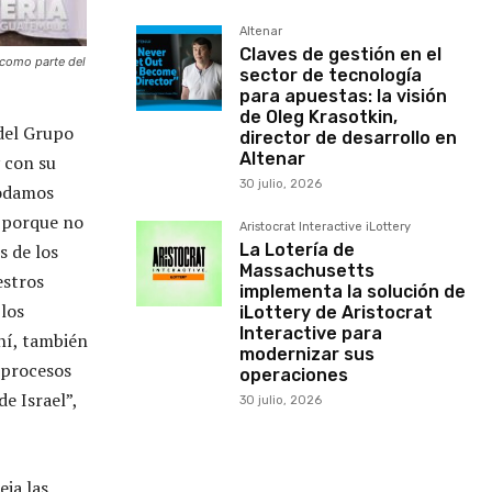
Altenar
Claves de gestión en el
 como parte del
sector de tecnología
para apuestas: la visión
de Oleg Krasotkin,
del Grupo
director de desarrollo en
Altenar
y con su
30 julio, 2026
podamos
s porque no
Aristocrat Interactive iLottery
s de los
La Lotería de
Massachusetts
estros
implementa la solución de
 los
iLottery de Aristocrat
Interactive para
hí, también
modernizar sus
 procesos
operaciones
e Israel”,
30 julio, 2026
eja las