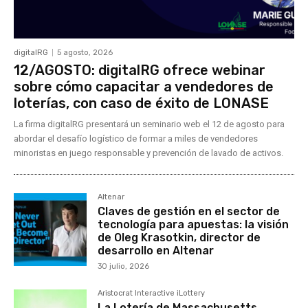
digitalRG
5 agosto, 2026
12/AGOSTO: digitalRG ofrece webinar
sobre cómo capacitar a vendedores de
loterías, con caso de éxito de LONASE
La firma digitalRG presentará un seminario web el 12 de agosto para
abordar el desafío logístico de formar a miles de vendedores
minoristas en juego responsable y prevención de lavado de activos.
Altenar
Claves de gestión en el sector de
tecnología para apuestas: la visión
de Oleg Krasotkin, director de
desarrollo en Altenar
30 julio, 2026
Aristocrat Interactive iLottery
La Lotería de Massachusetts