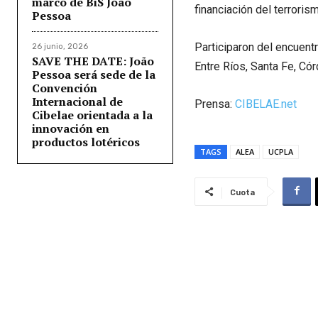
marco de BiS João
financiación del terrorism
Pessoa
Participaron del encuent
26 junio, 2026
SAVE THE DATE: João
Entre Ríos, Santa Fe, Cór
Pessoa será sede de la
Convención
Internacional de
Prensa:
CIBELAE.net
Cibelae orientada a la
innovación en
productos lotéricos
TAGS
ALEA
UCPLA
Cuota