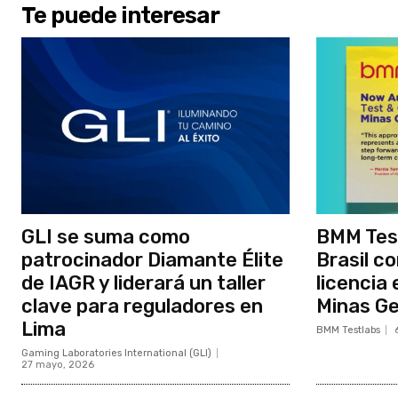
Te puede interesar
GLI se suma como
BMM Tes
patrocinador Diamante Élite
Brasil c
de IAGR y liderará un taller
licencia 
clave para reguladores en
Minas Ge
Lima
BMM Testlabs
Gaming Laboratories International (GLI)
27 mayo, 2026