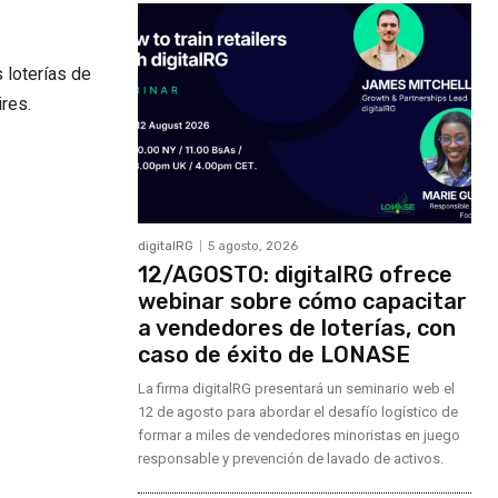
 loterías de
ires.
digitalRG
5 agosto, 2026
12/AGOSTO: digitalRG ofrece
webinar sobre cómo capacitar
a vendedores de loterías, con
caso de éxito de LONASE
La firma digitalRG presentará un seminario web el
12 de agosto para abordar el desafío logístico de
formar a miles de vendedores minoristas en juego
responsable y prevención de lavado de activos.