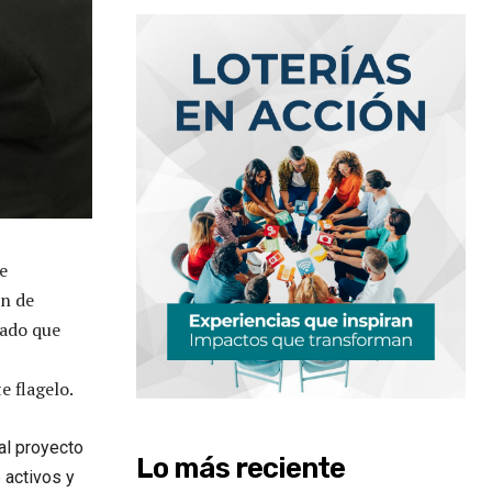
e
ón de
uado que
e flagelo.
al proyecto
Lo más reciente
 activos y