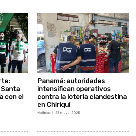
rte:
Panamá: autoridades
 Santa
intensifican operativos
a con el
contra la lotería clandestina
en Chiriquí
Noticias
23 mayo, 2025