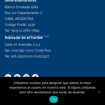
Sede Buenos Aires
Blanco Encalada 1984
Piso 1ro Departamento C
CABA, ARGENTINA
Codigo Postal: 1430
Tel: +54 9 11 4760-7695
e-mail:
contacto@cibelae.net
Subsede en el Caribe
Calle 20 Avenidas 2 y 4
San José 592-1000 Costa Rica
Tel: 506 25222020/22221327
Utilizamos cookies para asegurar que damos la mejor
experiencia al usuario en nuestra web. Si sigues utilizando
este sitio asumiremos que estás de acuerdo.
2024 Cibelae | Todos los derechos reservados
Ok
Diseño Synapsis C.I