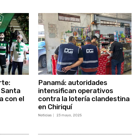
rte:
Panamá: autoridades
 Santa
intensifican operativos
a con el
contra la lotería clandestina
en Chiriquí
Noticias
23 mayo, 2025