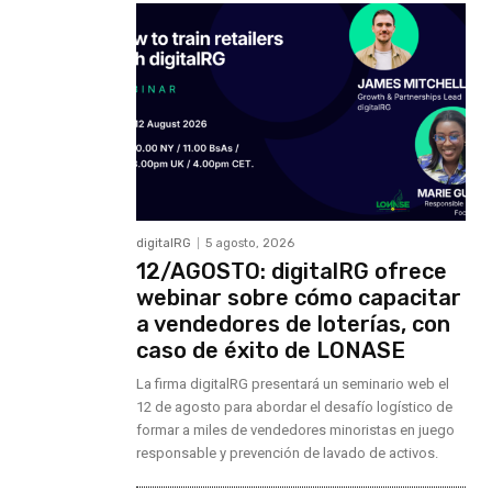
digitalRG
5 agosto, 2026
12/AGOSTO: digitalRG ofrece
webinar sobre cómo capacitar
a vendedores de loterías, con
caso de éxito de LONASE
La firma digitalRG presentará un seminario web el
12 de agosto para abordar el desafío logístico de
formar a miles de vendedores minoristas en juego
responsable y prevención de lavado de activos.