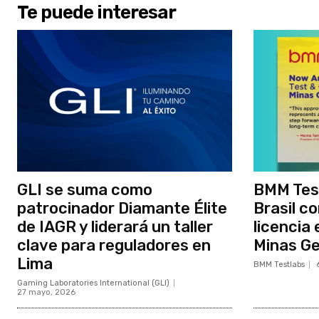
Te puede interesar
GLI se suma como
BMM Tes
patrocinador Diamante Élite
Brasil c
de IAGR y liderará un taller
licencia 
clave para reguladores en
Minas Ge
Lima
BMM Testlabs
Gaming Laboratories International (GLI)
27 mayo, 2026