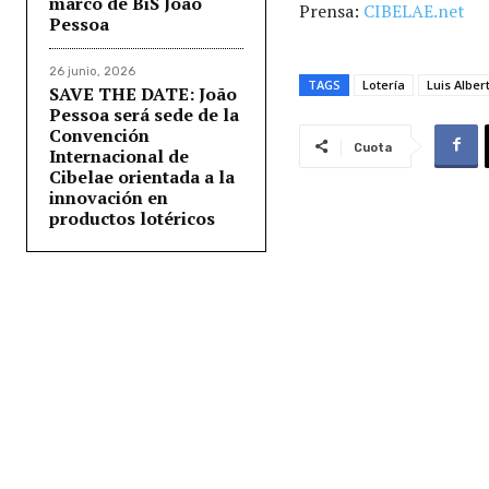
marco de BiS João
Prensa:
CIBELAE.net
Pessoa
26 junio, 2026
TAGS
Lotería
Luis Albe
SAVE THE DATE: João
Pessoa será sede de la
Convención
Cuota
Internacional de
Cibelae orientada a la
innovación en
productos lotéricos