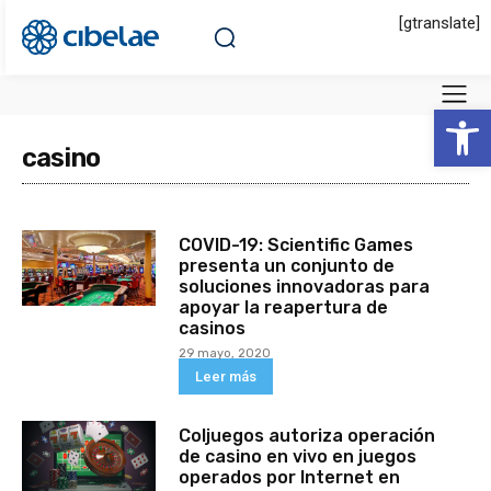
[gtranslate]
Abrir 
casino
COVID-19: Scientific Games
presenta un conjunto de
soluciones innovadoras para
apoyar la reapertura de
casinos
29 mayo, 2020
Leer más
Coljuegos autoriza operación
de casino en vivo en juegos
operados por Internet en