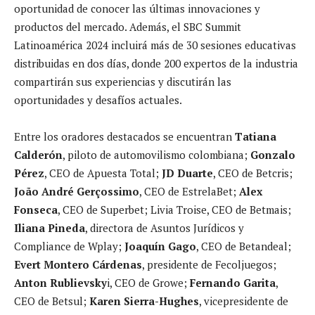
oportunidad de conocer las últimas innovaciones y
productos del mercado. Además, el SBC Summit
Latinoamérica 2024 incluirá más de 30 sesiones educativas
distribuidas en dos días, donde 200 expertos de la industria
compartirán sus experiencias y discutirán las
oportunidades y desafíos actuales.
Entre los oradores destacados se encuentran
Tatiana
Calderón
, piloto de automovilismo colombiana;
Gonzalo
Pérez
, CEO de Apuesta Total;
JD Duarte
, CEO de Betcris;
João André Gerçossimo
, CEO de EstrelaBet;
Alex
Fonseca
, CEO de Superbet; Livia Troise, CEO de Betmais;
Iliana Pineda
, directora de Asuntos Jurídicos y
Compliance de Wplay;
Joaquín Gago
, CEO de Betandeal;
Evert Montero Cárdenas
, presidente de Fecoljuegos;
Anton Rublievsky
i, CEO de Growe;
Fernando Garita
,
CEO de Betsul;
Karen Sierra-Hughes
, vicepresidente de