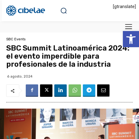
[gtranslate]
Abrir 
SBC Events
SBC Summit Latinoamérica 2024:
el evento imperdible para
profesionales de la industria
6 agosto, 2024