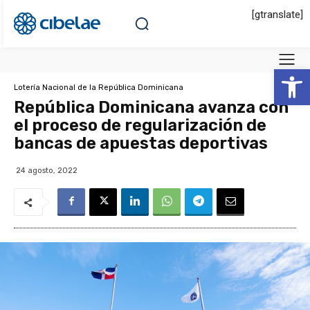
[gtranslate]
Abrir 
Lotería Nacional de la República Dominicana
República Dominicana avanza con
el proceso de regularización de
bancas de apuestas deportivas
24 agosto, 2022