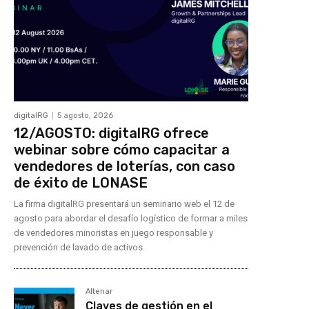
digitalRG
5 agosto, 2026
12/AGOSTO: digitalRG ofrece
webinar sobre cómo capacitar a
vendedores de loterías, con caso
de éxito de LONASE
La firma digitalRG presentará un seminario web el 12 de
agosto para abordar el desafío logístico de formar a miles
de vendedores minoristas en juego responsable y
prevención de lavado de activos.
Altenar
Claves de gestión en el