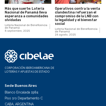
Más que suerte: Lotería
Operativos contra la venta
Nacional de Panamá lleva
clandestina refuerzan el
esperanza a comunidades
compromiso de la LNB con
olvidadas
la legalidad y el bienestar
social
Lotería Nacional de Beneficencia
de Panamá
Lotería Nacional de Beneficencia
8 septiembre, 2025
de Panamá
26 agosto, 2025
CORPORACIÓN IBEROAMERICANA DE
LOTERÍAS Y APUESTAS DE ESTADO
Sede Buenos Aires
Blanco Encalada 1984
Piso 1ro Departamento C
CABA, ARGENTINA