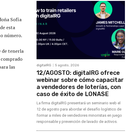
doña Sofía
de esta
smo número.
e de tenerla
ha comprado
digitalRG
5 agosto, 2026
para las
12/AGOSTO: digitalRG ofrece
webinar sobre cómo capacitar
a vendedores de loterías, con
caso de éxito de LONASE
La firma digitalRG presentará un seminario web el
12 de agosto para abordar el desafío logístico de
formar a miles de vendedores minoristas en juego
responsable y prevención de lavado de activos.