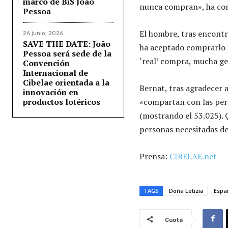
marco de BiS João
nunca compran», ha co
Pessoa
El hombre, tras encontr
26 junio, 2026
SAVE THE DATE: João
ha aceptado comprarlo s
Pessoa será sede de la
‘real’ compra, mucha ge
Convención
Internacional de
Cibelae orientada a la
Bernat, tras agradecer a
innovación en
productos lotéricos
«compartan con las per
(mostrando el 53.025). Q
personas necesitadas de
Prensa:
CIBELAE.net
TAGS
Doña Letizia
Espa
Cuota