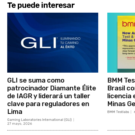
Te puede interesar
GLI se suma como
BMM Tes
patrocinador Diamante Élite
Brasil c
de IAGR y liderará un taller
licencia 
clave para reguladores en
Minas Ge
Lima
BMM Testlabs
Gaming Laboratories International (GLI)
27 mayo, 2026