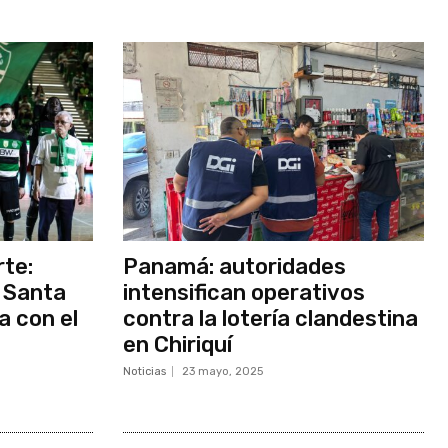
rte:
Panamá: autoridades
 Santa
intensifican operativos
a con el
contra la lotería clandestina
en Chiriquí
Noticias
23 mayo, 2025