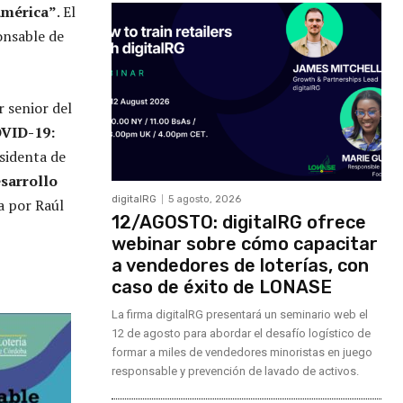
américa”
. El
onsable de
 senior del
OVID-19:
sidenta de
esarrollo
digitalRG
5 agosto, 2026
a por Raúl
12/AGOSTO: digitalRG ofrece
webinar sobre cómo capacitar
a vendedores de loterías, con
caso de éxito de LONASE
La firma digitalRG presentará un seminario web el
12 de agosto para abordar el desafío logístico de
formar a miles de vendedores minoristas en juego
responsable y prevención de lavado de activos.