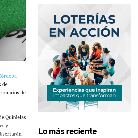
 Córdoba
s de
cionarios de
de Quinielas
es y
Lo más reciente
disertarán