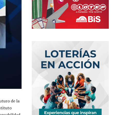
uturo de la
stituto
onsabilidad