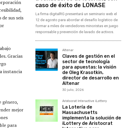
corporación
caso de éxito de LONASE
esibilidad,
La firma digitalRG presentará un seminario web el
 de sus seis
12 de agosto para abordar el desafío logístico de
or
formar a miles de vendedores minoristas en juego
responsable y prevención de lavado de activos.
rabajo
Altenar
es. Gracias
Claves de gestión en el
sector de tecnología
ego
para apuestas: la visión
a instancia
de Oleg Krasotkin,
director de desarrollo en
Altenar
30 julio, 2026
e género,
Aristocrat Interactive iLottery
La Lotería de
ender mejor
Massachusetts
ones
implementa la solución de
iLottery de Aristocrat
ible para