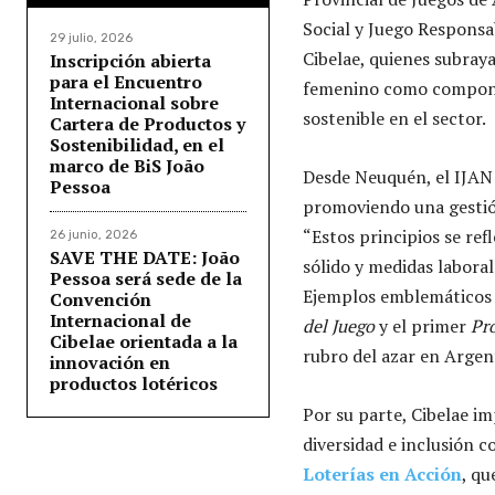
Social y Juego Responsa
29 julio, 2026
Cibelae, quienes subraya
Inscripción abierta
para el Encuentro
femenino como component
Internacional sobre
sostenible en el sector.
Cartera de Productos y
Sostenibilidad, en el
marco de BiS João
Desde Neuquén, el IJAN 
Pessoa
promoviendo una gestión
“Estos principios se re
26 junio, 2026
SAVE THE DATE: João
sólido y medidas labora
Pessoa será sede de la
Ejemplos emblemáticos 
Convención
Internacional de
del Juego
y el primer
Pr
Cibelae orientada a la
rubro del azar en Arge
innovación en
productos lotéricos
Por su parte, Cibelae i
diversidad e inclusión c
Loterías en Acción
, qu