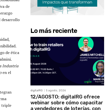
iva de
iderazgo
 desarrollo
Lo más reciente
uidad,
ibilidad.
go de ética
almini.
a Industria
o
en el
digitalRG
5 agosto, 2026
ntegran
12/AGOSTO: digitalRG ofrece
orma
webinar sobre cómo capacitar
 triple
a vendedores de loterías, con