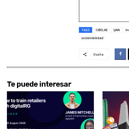
TAGS
CIBELAE
IJAN
In
sostenibilidad
Cuota
Te puede interesar