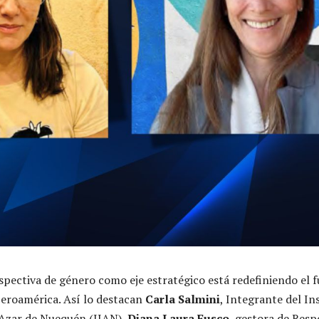
spectiva de género como eje estratégico está redefiniendo el f
Iberoamérica. Así lo destacan
Carla Salmini
, Integrante del In
 Azar de Nuequén (IJAN),
Diana Laura Fusco
, gestora de Resp