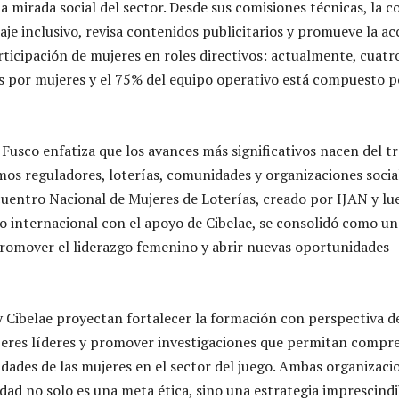
a mirada social del sector. Desde sus comisiones técnicas, la 
je inclusivo, revisa contenidos publicitarios y promueve la acc
ticipación de mujeres en roles directivos: actualmente, cuatro
s por mujeres y el 75% del equipo operativo está compuesto p
Fusco enfatiza que los avances más significativos nacen del t
os reguladores, loterías, comunidades y organizaciones social
ncuentro Nacional de Mujeres de Loterías, creado por IJAN y lu
o internacional con el apoyo de Cibelae, se consolidó como un
 promover el liderazgo femenino y abrir nuevas oportunidades
 y Cibelae proyectan fortalecer la formación con perspectiva d
ujeres líderes y promover investigaciones que permitan compr
idades de las mujeres en el sector del juego. Ambas organizaci
dad no solo es una meta ética, sino una estrategia imprescind