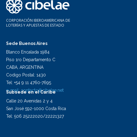
CORPORACIÓN IBEROAMERICANA DE
LOTERÍAS Y APUESTAS DE ESTADO
Sede Buenos Aires
Blanco Encalada 1984
Piso 1ro Departamento C
CABA, ARGENTINA
Codigo Postal: 1430
Tel: +54 9 11 4760-7695
e-mail:
contacto@cibelae.net
Subsede en el Caribe
Calle 20 Avenidas 2 y 4
San José 592-1000 Costa Rica
Tel: 506 25222020/22221327