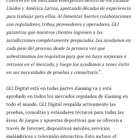
Unidos y América Latina, aportando décadas de experiencia
para trabajar para ellos. Al fomentar fuertes colaboraciones
con reguladores, tribus, proveedores y operadores, GLI
garantiza que nuestros clientes ingresen a las
jurisdicciones completamente preparadas. Les ayudamos en
cada paso del proceso, desde la primera vez que
subestimamos los requisitos para que no haya sorpresas o
retrasos en el mercado, y luego los ayudamos a tener éxito
en sus necesidades de pruebas y consultoría
“.
GLI Digital está en todas partes iGaming va y está
aprobado en todos los mercados regulados de iGaming en
todo el mundo. GLI Digital respalda activamente las
pruebas, consultas y estándares técnicos para todas las
áreas de juegos y apuestas deportivas que se ofrecen a
través de Internet, dispositivos móviles, servicios
inalámbricos y televisión interactiva. Esto incluye el