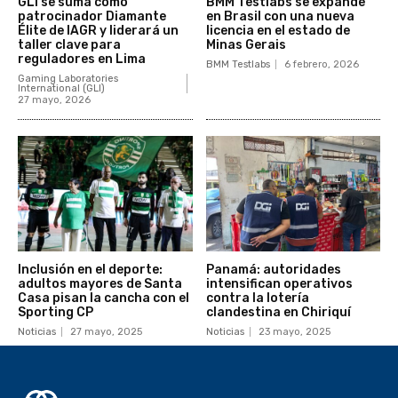
GLI se suma como
BMM Testlabs se expande
patrocinador Diamante
en Brasil con una nueva
Élite de IAGR y liderará un
licencia en el estado de
taller clave para
Minas Gerais
reguladores en Lima
BMM Testlabs
6 febrero, 2026
Gaming Laboratories
International (GLI)
27 mayo, 2026
Inclusión en el deporte:
Panamá: autoridades
adultos mayores de Santa
intensifican operativos
Casa pisan la cancha con el
contra la lotería
Sporting CP
clandestina en Chiriquí
Noticias
27 mayo, 2025
Noticias
23 mayo, 2025