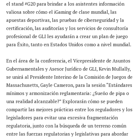
el stand #G20 para brindar a los asistentes información
valiosa sobre cómo el iGaming de clase mundial, las
apuestas deportivas, las pruebas de ciberseguridad y la
certificación, las auditorías y los servicios de consultoría
profesional de GLI les ayudarán a crear un plan de juego
para Éxito, tanto en Estados Unidos como a nivel mundial.
En el área de la conferencia, el Vicepresidente de Asuntos
Gubernamentales y Asesor Jurídico de GLI, Kevin Mullally,
se unirá al Presidente Interino de la Comisión de Juegos de
Massachusetts, Gayle Cameron, para la sesión “Estándares
mínimos y armonización reglamentaria: ¿Sueño de pipa o
una realidad alcanzable?” Explorarán cómo se pueden
compartir las mejores prácticas entre los reguladores y los
legisladores para evitar una excesiva fragmentación
regulatoria, junto con la búsqueda de un terreno común
entre las fuerzas regulatorias y legislativas para abordar