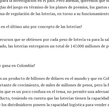
para la investigación en el país. Pero además, queremos que s
glas del juego en término de los planes de premios, los gastos 
rma de regulación de las loterías, en torno a su funcionamiento
 en el último año por concepto de las loterías?
recursos que se obtienen por cada peso de lotería va para la sa
ado, las loterías entregaron un total de 147.000 millones de p
 y gana en Colombia?
es un producto de billones de dólares en el mundo y que en Co
tante de crecimiento, de miles de millones de pesos, pero la f
ación que es un poco confusa en el tema, no permite una adecua
ducto, teniendo en cuenta que las loterías tienen la capacidad
 los distribuidores poseen la capacidad logística para vender 