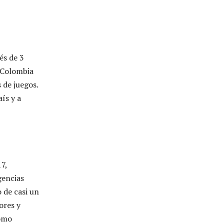
és de 3
n Colombia
 de juegos.
ís y a
7,
gencias
 de casi un
ores y
como