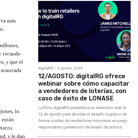
rta más
o.
millones,
or recaudo
s, y que el
digitalRG
5 agosto, 2026
e avanzada
12/AGOSTO: digitalRG ofrece
webinar sobre cómo capacitar
a vendedores de loterías, con
caso de éxito de LONASE
La firma digitalRG presentará un seminario web el
iones, lo
12 de agosto para abordar el desafío logístico de
s están
formar a miles de vendedores minoristas en juego
 Astro
responsable y prevención de lavado de activos.
ud, y le dan