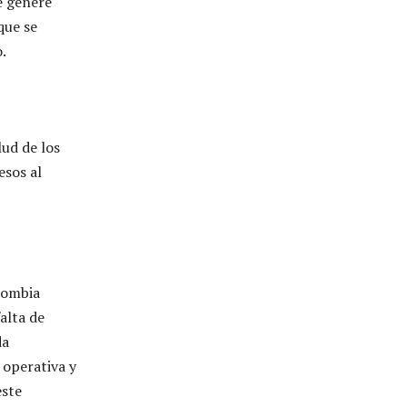
e genere
que se
.
lud de los
esos al
lombia
alta de
da
 operativa y
este