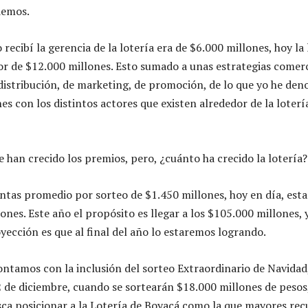
demos.
ecibí la gerencia de la lotería era de $6.000 millones, hoy la 
 de $12.000 millones. Esto sumado a unas estrategias comerc
distribución, de marketing, de promoción, de lo que yo he de
s con los distintos actores que existen alrededor de la loterí
 han crecido los premios, pero, ¿cuánto ha crecido la lotería?
ntas promedio por sorteo de $1.450 millones, hoy en día, est
ones. Este año el propósito es llegar a los $105.000 millones,
yección es que al final del año lo estaremos logrando.
ontamos con la inclusión del sorteo Extraordinario de Navidad
22 de diciembre, cuando se sortearán $18.000 millones de pesos
ca posicionar a la Lotería de Boyacá como la que mayores rec