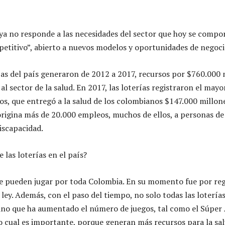
 ya no responde a las necesidades del sector que hoy se compo
titivo”, abierto a nuevos modelos y oportunidades de negoci
rías del país generaron de 2012 a 2017, recursos por $760.000 
al sector de la salud. En 2017, las loterías registraron el may
gos, que entregó a la salud de los colombianos $147.000 millone
 origina más de 20.000 empleos, muchos de ellos, a personas d
iscapacidad.
 las loterías en el país?
 se pueden jugar por toda Colombia. En su momento fue por reg
 ley. Además, con el paso del tiempo, no solo todas las lotería
 sino que ha aumentado el número de juegos, tal como el Súper
lo cual es importante, porque generan más recursos para la sal