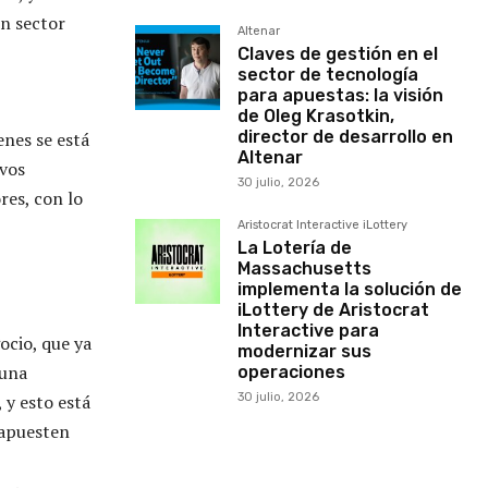
un sector
Altenar
Claves de gestión en el
sector de tecnología
para apuestas: la visión
de Oleg Krasotkin,
director de desarrollo en
enes se está
Altenar
evos
30 julio, 2026
res, con lo
Aristocrat Interactive iLottery
La Lotería de
Massachusetts
implementa la solución de
iLottery de Aristocrat
Interactive para
ocio, que ya
modernizar sus
 una
operaciones
 y esto está
30 julio, 2026
 apuesten