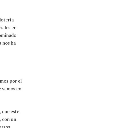
lotería
iales en
nominado
a nos ha
amos por el
 y vamos en
, que este
, con un
ursos