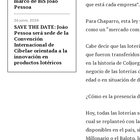
marco de BiS João
que está cada empresa”.
Pessoa
Para Chaparro, esta ley
26 junio, 2026
SAVE THE DATE: João
como un “mercado compe
Pessoa será sede de la
Convención
Internacional de
Cabe decir que las lote
Cibelae orientada a la
que fueron transferidos 
innovación en
productos lotéricos
en la historia de Coljue
negocio de las loterías
edad o en situación de d
¿Cómo es la presencia de
Hoy, todas las loterías
cual se replanteó con la
disponibles en el país,
Millonario o el Baloto, 