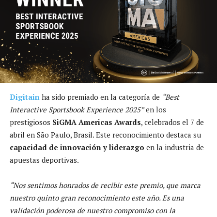
Digitain
ha sido premiado en la categoría de
“Best
Interactive Sportsbook Experience 2025”
en los
prestigiosos
SiGMA Americas Awards
, celebrados el 7 de
abril en São Paulo, Brasil. Este reconocimiento destaca su
capacidad de innovación y liderazgo
en la industria de
apuestas deportivas.
“Nos sentimos honrados de recibir este premio, que marca
nuestro quinto gran reconocimiento este año. Es una
validación poderosa de nuestro compromiso con la