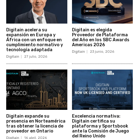
Digitain acelera su
Digitain es elegida
expansión en Europa y
Proveedor de Plataforma
África con un enfoque en
del Año en los SBC Awards
cumplimiento normativo y
Americas 2026
tecnología adaptada
Digitain
23 junio, 2026
Digitain
27 julio, 2026
Digitain expande su
Excelencia normativa:
presencia en Norteamérica
Digitain certifica su
tras obtener la licencia de
plataforma y Sportsbook
proveedor en Ontario
ante la Comisión de Juego
del Reino Unido
Digitain
16 abril, 2026