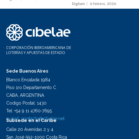
Digitain
6 febrero, 2026
CORPORACIÓN IBEROAMERICANA DE
LOTERÍAS Y APUESTAS DE ESTADO
Sede Buenos Aires
Blanco Encalada 1984
Piso 1ro Departamento C
CABA, ARGENTINA
Codigo Postal: 1430
Tel: +54 9 11 4760-7695
e-mail:
contacto@cibelae.net
Subsede en el Caribe
Calle 20 Avenidas 2 y 4
San José 592-1000 Costa Rica