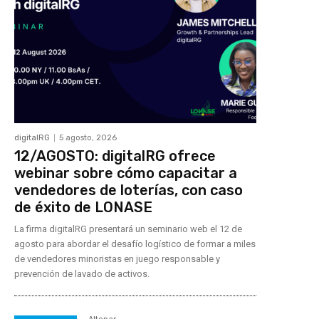
digitalRG
5 agosto, 2026
12/AGOSTO: digitalRG ofrece
webinar sobre cómo capacitar a
vendedores de loterías, con caso
de éxito de LONASE
La firma digitalRG presentará un seminario web el 12 de
agosto para abordar el desafío logístico de formar a miles
de vendedores minoristas en juego responsable y
prevención de lavado de activos.