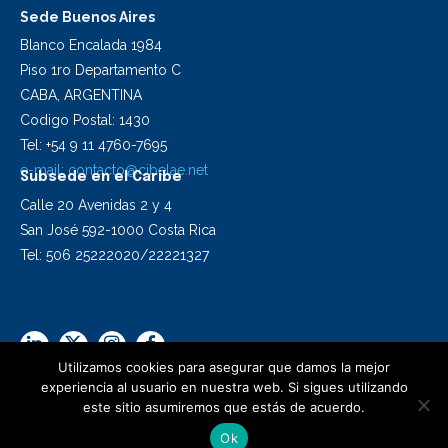
Sede Buenos Aires
Blanco Encalada 1984
Piso 1ro Departamento C
CABA, ARGENTINA
Codigo Postal: 1430
Tel: +54 9 11 4760-7695
e-mail:
contacto@cibelae.net
Subsede en el Caribe
Calle 20 Avenidas 2 y 4
San José 592-1000 Costa Rica
Tel: 506 25222020/22221327
Utilizamos cookies para asegurar que damos la mejor
experiencia al usuario en nuestra web. Si sigues utilizando
este sitio asumiremos que estás de acuerdo.
2024 Cibelae | Todos los derechos reservados
Ok
Diseño Synapsis C.I