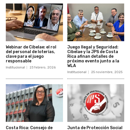
Webinar de Cibelae: el rol
Juego Ilegal y Seguridad:
del personal de loterías,
Cibelae y la JPS de Costa
clave para el juego
Rica afinan detalles de
responsable
próximo evento junto a la
WLA
Institucional
23 febrero, 2026
Institucional
25 noviembre, 2025
Costa Rica: Consejo de
Junta de Protección Social