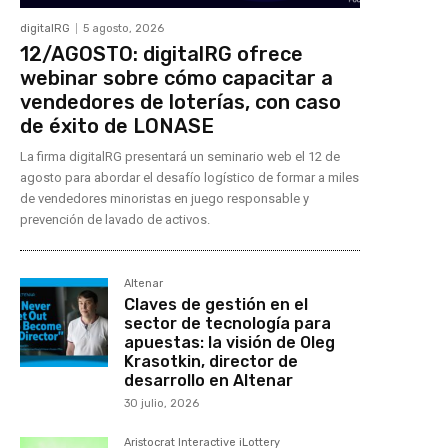
digitalRG
5 agosto, 2026
12/AGOSTO: digitalRG ofrece
webinar sobre cómo capacitar a
vendedores de loterías, con caso
de éxito de LONASE
La firma digitalRG presentará un seminario web el 12 de
agosto para abordar el desafío logístico de formar a miles
de vendedores minoristas en juego responsable y
prevención de lavado de activos.
Altenar
Claves de gestión en el
sector de tecnología para
apuestas: la visión de Oleg
Krasotkin, director de
desarrollo en Altenar
30 julio, 2026
Aristocrat Interactive iLottery