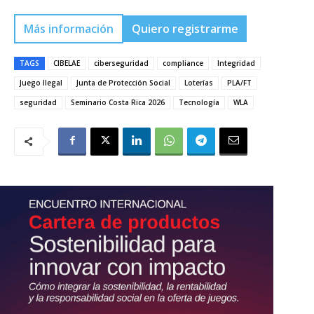
Más información
Quiero registrarme
TAGS
CIBELAE
ciberseguridad
compliance
Integridad
Juego Ilegal
Junta de Protección Social
Loterías
PLA/FT
seguridad
Seminario Costa Rica 2026
Tecnología
WLA