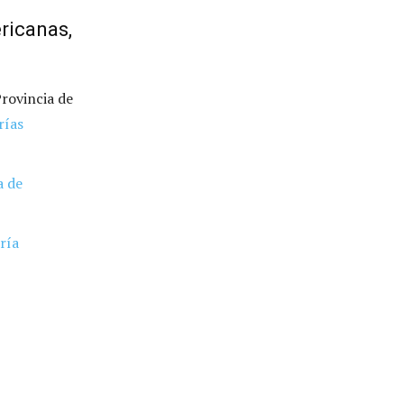
ricanas,
Provincia de
rías
a de
ría