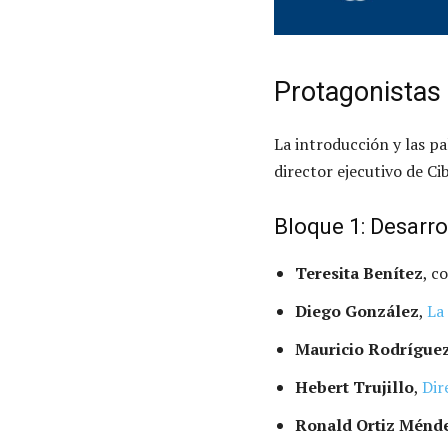
Protagonistas
La introducción y las p
director ejecutivo de Ci
Bloque 1: Desarro
Teresita Benítez
, c
Diego González
,
La
Mauricio Rodrígue
Hebert Trujillo
,
Dir
Ronald Ortiz Ménd