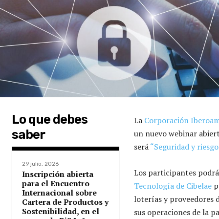
Lo que debes
La
Corporación Iberoame
saber
un nuevo webinar abierto
será
“Seguridad y riesgo
29 julio, 2026
Los participantes podrá
Inscripción abierta
para el Encuentro
Tecnología de Cibelae
pa
Internacional sobre
loterías y proveedores 
Cartera de Productos y
Sostenibilidad, en el
sus operaciones de la pa