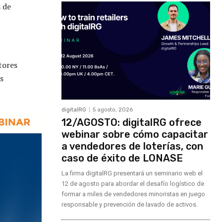
s de
tores
s
digitalRG
5 agosto, 2026
12/AGOSTO: digitalRG ofrece
webinar sobre cómo capacitar
a vendedores de loterías, con
caso de éxito de LONASE
La firma digitalRG presentará un seminario web el
12 de agosto para abordar el desafío logístico de
formar a miles de vendedores minoristas en juego
responsable y prevención de lavado de activos.