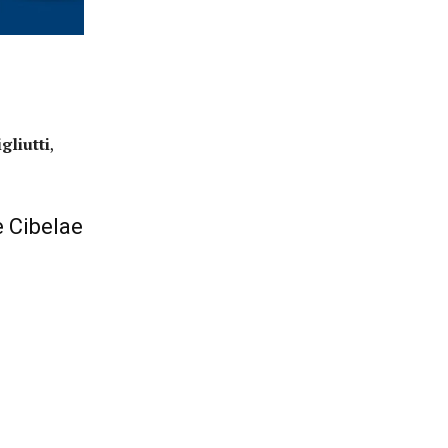
gliutti
,
e Cibelae