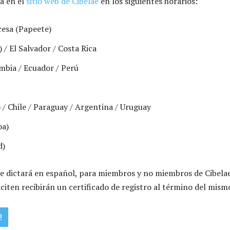
rá en el
sitio web de Cibelae
en los siguientes horarios:
cesa (Papeete)
/ El Salvador / Costa Rica
bia / Ecuador / Perú
a) / Chile / Paraguay / Argentina / Uruguay
oa)
d)
 se dictará en español, para miembros y no miembros de Cibelae
iciten recibirán un certificado de registro al término del mism
!