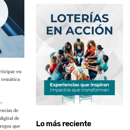
rticipar en
a temática
de
encias de
digital de
Lo más reciente
iesgos que