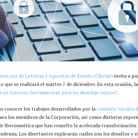
ricana de Loterías y Apuestas de Estado (Cibelae)
invita a pa
 que se realizará el martes 7 de diciembre. En esta ocasión, l
s en loterías: herramientas para un abordaje exitoso”
.
n conocer los trabajos desarrollados por la
comisión técnica 
ra los miembros de la Corporación, así como distintas experi
de Iberoamérica que han resuelto la acelerada transformación 
ndemia. Los disertantes explicarán cuáles son los desafíos y r