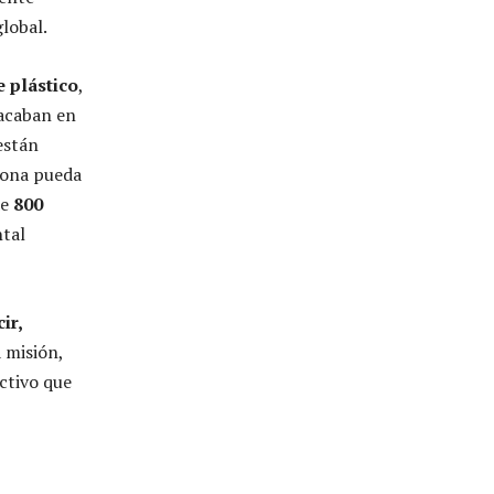
lobal.
 plástico
,
 acaban en
 están
sona pueda
de
800
ntal
ir,
a misión,
ctivo que