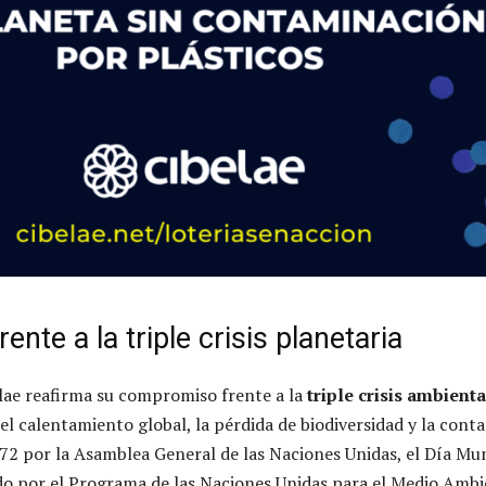
te a la triple crisis planetaria
lae reafirma su compromiso frente a la
triple crisis ambienta
el calentamiento global, la pérdida de biodiversidad y la cont
72 por la Asamblea General de las Naciones Unidas, el Día Mun
do por el Programa de las Naciones Unidas para el Medio Amb