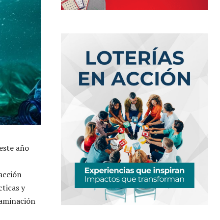
 este año
 acción
cticas y
taminación