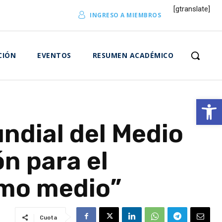
[gtranslate]
INGRESO A MIEMBROS
CIÓN
EVENTOS
RESUMEN ACADÉMICO
Abrir 
undial del Medio
n para el
omo medio”
Cuota