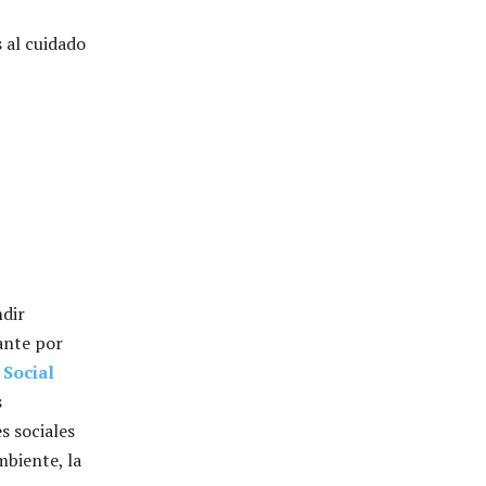
s al cuidado
ndir
lante por
 Social
s
s sociales
mbiente, la