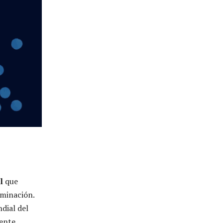
l
que
aminación.
dial del
iente