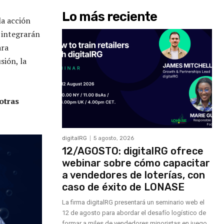
Lo más reciente
la acción
e integrarán
ara
sión, la
otras
digitalRG
5 agosto, 2026
12/AGOSTO: digitalRG ofrece
webinar sobre cómo capacitar
a vendedores de loterías, con
caso de éxito de LONASE
La firma digitalRG presentará un seminario web el
12 de agosto para abordar el desafío logístico de
formar a miles de vendedores minoristas en juego