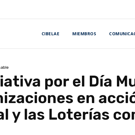
CIBELAE
MIEMBROS
COMUNICA
sable
iativa por el Día M
izaciones en acció
l y las Loterías c