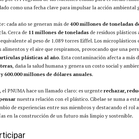
ado como una fecha clave para impulsar la acción ambiental g
te: cada año se generan más de
400 millones de toneladas de
cla. Cerca de
11 millones de toneladas
de residuos plásticos
l equivalente al peso de 1.089 torres Eiffel. Los microplásticos
os alimentos y el aire que respiramos, provocando que una per
artículas plásticas al año
. Esta contaminación afecta a más 
steras
, daña la salud humana y genera un costo social y ambie
 y 600.000 millones de dólares anuales
.
, el PNUMA hace un llamado claro: es urgente
rechazar, reduc
epensar
nuestra relación con el plástico. Cibelae se suma a est
bio de experiencias entre sus miembros y destacando el rol a
ías en la construcción de un futuro más limpio y sostenible.
rticipar