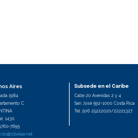
os Aires
Subsede en el Caribe
lada 1984
Calle 20 Avenidas 2 y 4
partamento C
San José 592-1000 Costa Rica
NTINA
Tel: 506 25222020/22221327
l: 1430
1 4760-7695
cto@cibelae.net