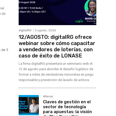
ial
e de
digitalRG
5 agosto, 2026
12/AGOSTO: digitalRG ofrece
webinar sobre cómo capacitar
a vendedores de loterías, con
 de 3
caso de éxito de LONASE
La firma digitalRG presentará un seminario web el
12 de agosto para abordar el desafío logístico de
formar a miles de vendedores minoristas en juego
responsable y prevención de lavado de activos.
Altenar
Claves de gestión en el
sector de tecnología
para apuestas: la visión