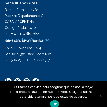
Sede Buenos Aires
Blanco Encalada 1984
Piso 1ro Departamento C
CABA, ARGENTINA
Codigo Postal: 1430
Tel: +54 9 11 4760-7695
e-mail:
contacto@cibelae.net
Subsede en el Caribe
Calle 20 Avenidas 2 y 4
San José 592-1000 Costa Rica
Tel: 506 25222020/22221327
Utilizamos cookies para asegurar que damos la mejor
experiencia al usuario en nuestra web. Si sigues utilizando
este sitio asumiremos que estás de acuerdo.
2024 Cibelae | Todos los derechos reservados
Ok
Diseño Synapsis C.I