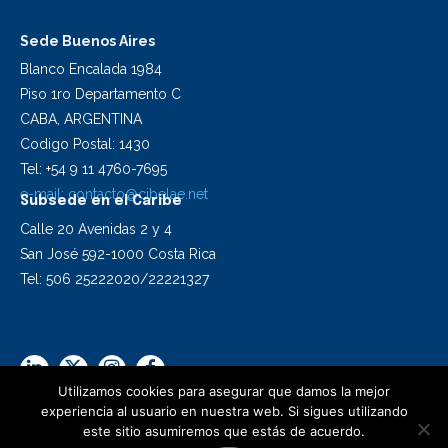
Sede Buenos Aires
Blanco Encalada 1984
Piso 1ro Departamento C
CABA, ARGENTINA
Codigo Postal: 1430
Tel: +54 9 11 4760-7695
e-mail:
contacto@cibelae.net
Subsede en el Caribe
Calle 20 Avenidas 2 y 4
San José 592-1000 Costa Rica
Tel: 506 25222020/22221327
Utilizamos cookies para asegurar que damos la mejor
experiencia al usuario en nuestra web. Si sigues utilizando
este sitio asumiremos que estás de acuerdo.
2024 Cibelae | Todos los derechos reservados