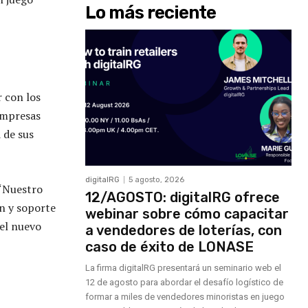
Lo más reciente
r con los
 empresas
 de sus
digitalRG
5 agosto, 2026
 “Nuestro
12/AGOSTO: digitalRG ofrece
ón y soporte
webinar sobre cómo capacitar
 el nuevo
a vendedores de loterías, con
caso de éxito de LONASE
La firma digitalRG presentará un seminario web el
12 de agosto para abordar el desafío logístico de
formar a miles de vendedores minoristas en juego