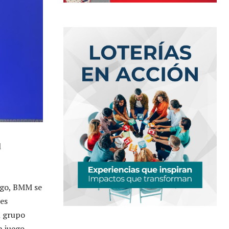
l
uego, BMM se
res
l grupo
n juego