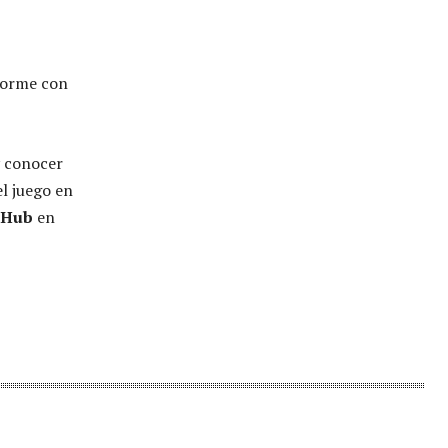
nforme con
y conocer
l juego en
 Hub
en