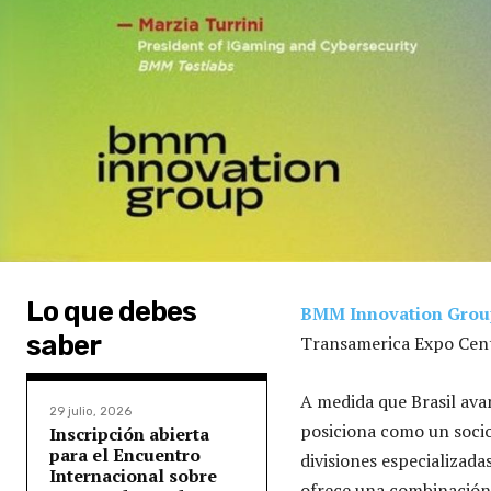
Lo que debes
BMM Innovation Grou
saber
Transamerica Expo Cente
A medida que Brasil ava
29 julio, 2026
posiciona como un socio
Inscripción abierta
para el Encuentro
divisiones especializad
Internacional sobre
ofrece una combinación 