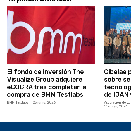
El fondo de inversión The
Cibelae 
Visualize Group adquiere
sobre se
eCOGRA tras completar la
tecnolog
compra de BMM Testlabs
de IJAN 
BMM Testlabs
25 junio, 2026
Asociación de Lot
13 mayo, 2026