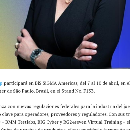
p
participará en BiS SiGMA Americas, del 7 al 10 de abril, en e
r de São Paulo, Brasil, en el Stand No. F133.
nza con nuevas regulaciones federales para la industria del j
 clave para operadores, proveedores y reguladores. Con sus t
as – BMM Testlabs, BIG Cyber y RG24seven Virtual Training – e
única de pruebas de productos, ciberseguridad y formación e