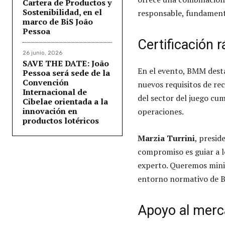
Cartera de Productos y
Sostenibilidad, en el
responsable, fundamenta
marco de BiS João
Pessoa
Certificación 
26 junio, 2026
SAVE THE DATE: João
En el evento, BMM destac
Pessoa será sede de la
Convención
nuevos requisitos de rec
Internacional de
del sector del juego cum
Cibelae orientada a la
innovación en
operaciones.
productos lotéricos
Marzia Turrini
, presi
compromiso es guiar a lo
experto. Queremos minim
entorno normativo de Br
Apoyo al merca