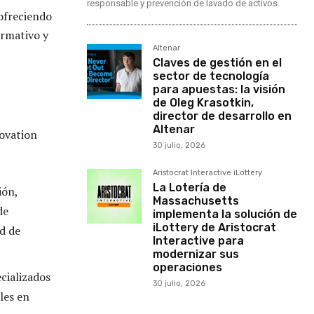
responsable y prevención de lavado de activos.
ofreciendo
ormativo y
Altenar
Claves de gestión en el
sector de tecnología
para apuestas: la visión
de Oleg Krasotkin,
director de desarrollo en
Altenar
ovation
30 julio, 2026
Aristocrat Interactive iLottery
La Lotería de
ión,
Massachusetts
de
implementa la solución de
iLottery de Aristocrat
d de
Interactive para
modernizar sus
operaciones
cializados
30 julio, 2026
les en