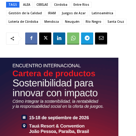
TAGS
ALEA
CIBELAE
Còrdoba
Entre Ríos
Gestión de la Calidad
IRAM
Juegos de Azar
Latinoamérica
Lotería de Córdoba
Mendoza
Neuquén
Río Negro
Santa Cruz