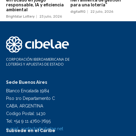
enfocado en juego
herramienta de gestión
responsable, IA y eficiencia
para una lotería”
ambiental
digitalRG
22 julio, 2026
Brightstar Lottery
23 julio, 2026
CORPORACIÓN IBEROAMERICANA DE
LOTERÍAS Y APUESTAS DE ESTADO
Sede Buenos Aires
Blanco Encalada 1984
Piso 1ro Departamento C
CABA, ARGENTINA
Codigo Postal: 1430
Tel: +54 9 11 4760-7695
e-mail:
contacto@cibelae.net
Subsede en el Caribe