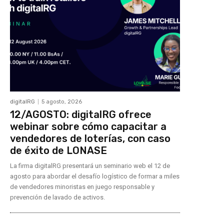
digitalRG
5 agosto, 2026
12/AGOSTO: digitalRG ofrece
webinar sobre cómo capacitar a
vendedores de loterías, con caso
de éxito de LONASE
La firma digitalRG presentará un seminario web el 12 de
agosto para abordar el desafío logístico de formar a miles
de vendedores minoristas en juego responsable y
prevención de lavado de activos.