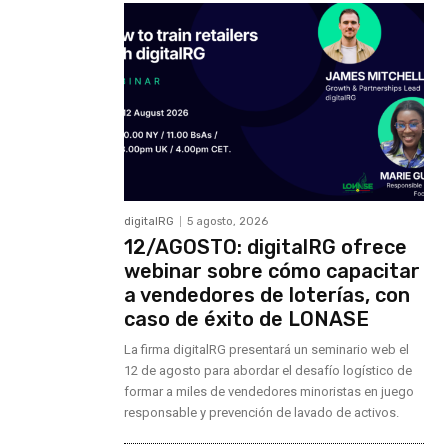
digitalRG
5 agosto, 2026
12/AGOSTO: digitalRG ofrece
webinar sobre cómo capacitar
a vendedores de loterías, con
caso de éxito de LONASE
La firma digitalRG presentará un seminario web el
12 de agosto para abordar el desafío logístico de
formar a miles de vendedores minoristas en juego
responsable y prevención de lavado de activos.