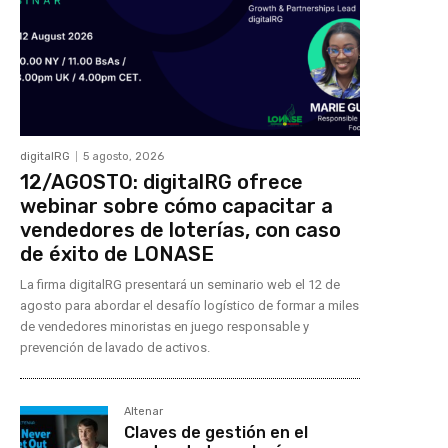
digitalRG
5 agosto, 2026
12/AGOSTO: digitalRG ofrece
webinar sobre cómo capacitar a
vendedores de loterías, con caso
de éxito de LONASE
La firma digitalRG presentará un seminario web el 12 de
agosto para abordar el desafío logístico de formar a miles
de vendedores minoristas en juego responsable y
prevención de lavado de activos.
Altenar
Claves de gestión en el