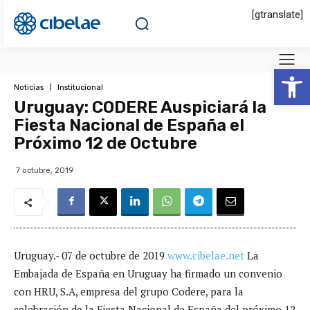
[gtranslate]
Abrir 
Noticias
Institucional
Uruguay: CODERE Auspiciará la
Fiesta Nacional de España el
Próximo 12 de Octubre
7 octubre, 2019
Uruguay.- 07 de octubre de 2019
www.cibelae.net
La
Embajada de España en Uruguay ha firmado un convenio
con HRU, S.A, empresa del grupo Codere, para la
celebración de la Fiesta Nacional de España del próximo 12