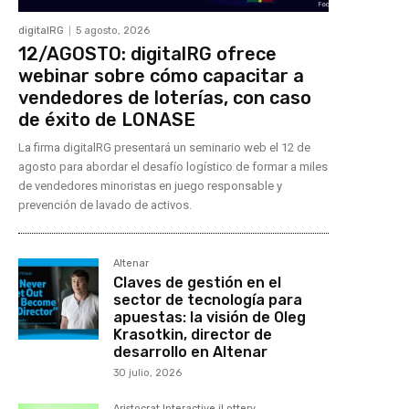
digitalRG
5 agosto, 2026
12/AGOSTO: digitalRG ofrece
webinar sobre cómo capacitar a
vendedores de loterías, con caso
de éxito de LONASE
La firma digitalRG presentará un seminario web el 12 de
agosto para abordar el desafío logístico de formar a miles
de vendedores minoristas en juego responsable y
prevención de lavado de activos.
Altenar
Claves de gestión en el
sector de tecnología para
apuestas: la visión de Oleg
Krasotkin, director de
desarrollo en Altenar
30 julio, 2026
Aristocrat Interactive iLottery