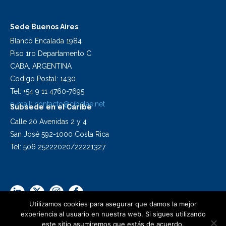
Sede Buenos Aires
Blanco Encalada 1984
Piso 1ro Departamento C
CABA, ARGENTINA
Codigo Postal: 1430
Tel: +54 9 11 4760-7695
e-mail:
contacto@cibelae.net
Subsede en el Caribe
Calle 20 Avenidas 2 y 4
San José 592-1000 Costa Rica
Tel: 506 25222020/22221327
Utilizamos cookies para asegurar que damos la mejor
experiencia al usuario en nuestra web. Si sigues utilizando
este sitio asumiremos que estás de acuerdo.