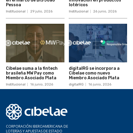
en el marco de BiS João
innovación en productos
Pessoa
lotéricos
Institucional
29 julio, 2026
Institucional
26 junio, 2026
Cibelae suma a la fintech
digitalRG se incorpora a
brasileña MW Pay como
Cibelae como nuevo
Miembro Asociado Plata
Miembro Asociado Plata
Institucional
16 junio, 2026
digitalRG
16 junio, 2026
CORPORACIÓN IBEROAMERICANA DE
LOTERÍAS Y APUESTAS DE ESTADO