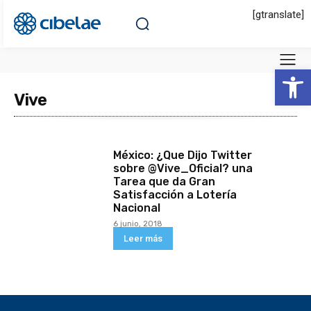
[gtranslate]
Abrir 
Vive
México: ¿Que Dijo Twitter
sobre @Vive_Oficial? una
Tarea que da Gran
Satisfacción a Lotería
Nacional
6 junio, 2018
Leer más