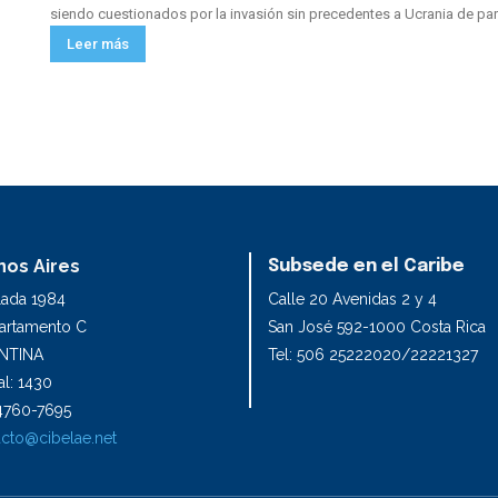
siendo cuestionados por la invasión sin precedentes a Ucrania de part
Leer más
os Aires
Subsede en el Caribe
lada 1984
Calle 20 Avenidas 2 y 4
partamento C
San José 592-1000 Costa Rica
NTINA
Tel: 506 25222020/22221327
l: 1430
1 4760-7695
cto@cibelae.net