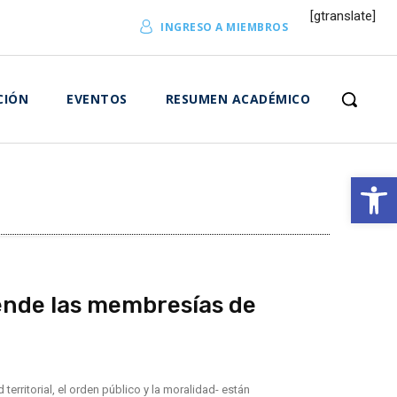
[gtranslate]
INGRESO A MIEMBROS
CIÓN
EVENTOS
RESUMEN ACADÉMICO
Abrir 
pende las membresías de
erritorial, el orden público y la moralidad- están