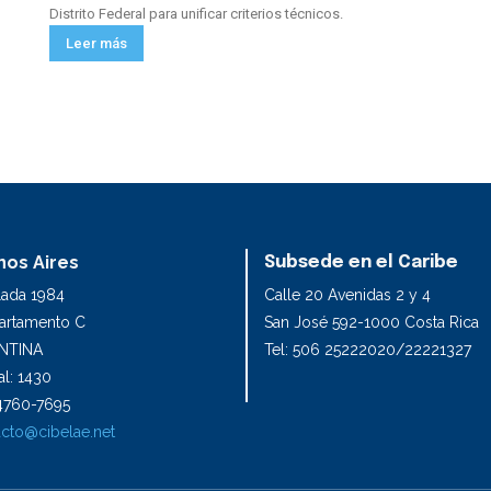
Distrito Federal para unificar criterios técnicos.
Leer más
os Aires
Subsede en el Caribe
lada 1984
Calle 20 Avenidas 2 y 4
partamento C
San José 592-1000 Costa Rica
NTINA
Tel: 506 25222020/22221327
l: 1430
1 4760-7695
cto@cibelae.net