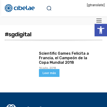
[gtranslate]
Abrir 
#sgdigital
Scientific Games Felicita a
Francia, el Campeón de la
Copa Mundial 2018
16 julio, 2018
Leer más